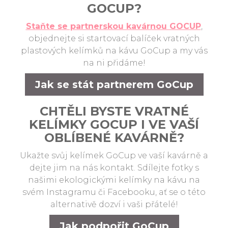
GOCUP?
Staňte se partnerskou kavárnou GOCUP
,
objednejte si startovací balíček vratných
plastových kelímků na kávu GoCup a my vás
na ni přidáme!
Jak se stát partnerem GoCup
CHTĚLI BYSTE VRATNÉ
KELÍMKY GOCUP I VE VAŠÍ
OBLÍBENÉ KAVÁRNĚ?
Ukažte svůj kelímek GoCup ve vaší kavárně a
dejte jim na nás kontakt. Sdílejte fotky s
našimi ekologickými kelímky na kávu na
svém Instagramu či Facebooku, ať se o této
alternativě dozví i vaši přátelé!
Jak podpořit GoCup