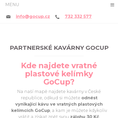
≡
MENU
info@gocup.cz
732 332 577
PARTNERSKÉ KAVÁRNY GOCUP
Kde najdete vratné
plastové kelímky
GoCup?
Na naší mapě najdete kavárny v České
republice, odkud si můžete
odnést
vynikající kávu ve vratných plastových
kelímcích GoCup
, a kam je můžete kdykoliv
vrátit a získat zpět svou
zálohu 30 Kč
.