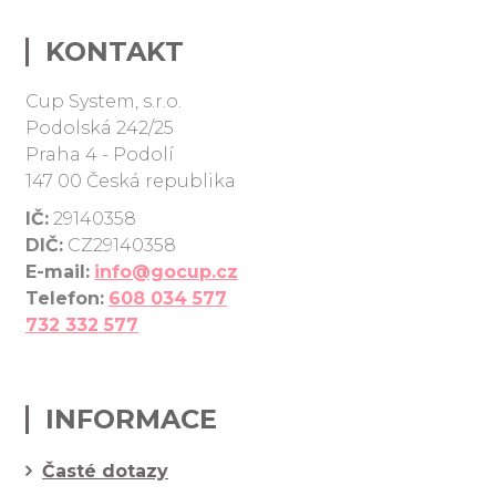
když
si
KONTAKT
ho
budete
Cup System, s.r.o.
sdílet
Podolská 242/25
s
Praha 4 - Podolí
přáteli
147 00 Česká republika
na
Facebooku
IČ:
29140358
a
DIČ:
CZ29140358
jiných
E-mail:
info@gocup.cz
sociálních
Telefon:
608 034 577
sítích.
732 332 577
INFORMACE
Časté dotazy